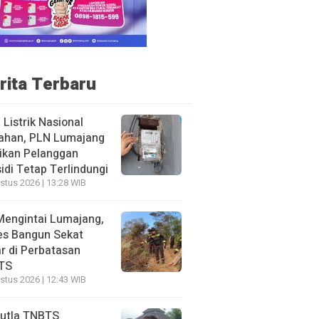
rita Terbaru
f Listrik Nasional
ahan, PLN Lumajang
ikan Pelanggan
idi Tetap Terlindungi
stus 2026 | 13:28 WIB
Mengintai Lumajang,
es Bangun Sekat
r di Perbatasan
TS
stus 2026 | 12:43 WIB
utla TNBTS