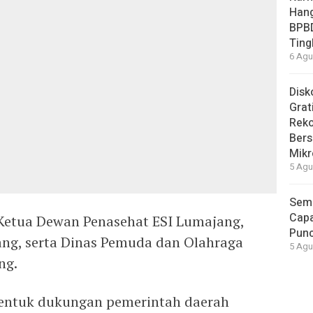
Hang
BPB
Ting
6 Agu
Disk
Grat
Rek
Bers
Mikr
5 Agu
Seme
Capa
h Ketua Dewan Penasehat ESI Lumajang,
Pun
ang, serta Dinas Pemuda dan Olahraga
5 Agu
ng.
entuk dukungan pemerintah daerah