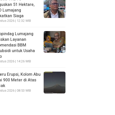
uskan 51 Hektare,
D Lumajang
katkan Siaga
stus 2026 | 12:32 WIB
opindag Lumajang
iskan Layanan
omendasi BBM
ubsidi untuk Usaha
o
stus 2026 | 14:26 WIB
ru Erupsi, Kolom Abu
i 900 Meter di Atas
cak
stus 2026 | 08:53 WIB