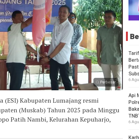
Be
Tari
Bert
Past
Subs
6 Agu
Perbesar
Api 
ia (ESI) Kabupaten Lumajang resmi
Polr
Baka
paten (Muskab) Tahun 2025 pada Minggu
TNB
dopo Patih Nambi, Kelurahan Kepuharjo,
6 Agu
Karh