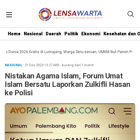
Home
Nasional
Daerah
Politik
Ekonomi
Kesehatan dan O
ala Dunia 2026 Gratis di Lumajang, Warga Seru-seruan, UMKM Ikut Panen Peluang
NASIONAL
· 21 Des 2023
13:27
WIB
·
kurang dari 1 menit
Nistakan Agama Islam, Forum Umat
Islam Bersatu Laporkan Zulkifli Hasan
ke Polisi