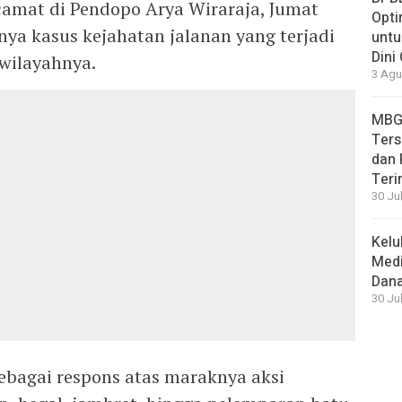
amat di Pendopo Arya Wiraraja, Jumat
Opti
ya kasus kejahatan jalanan yang terjadi
untu
Dini
 wilayahnya.
3 Agu
MBG
Ters
dan 
Teri
30 Jul
Kelu
Medi
Dana
30 Jul
sebagai respons atas maraknya aksi