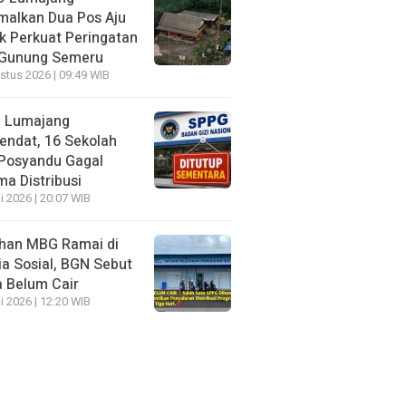
malkan Dua Pos Aju
k Perkuat Peringatan
 Gunung Semeru
stus 2026 | 09:49 WIB
 Lumajang
endat, 16 Sekolah
Posyandu Gagal
ma Distribusi
i 2026 | 20:07 WIB
han MBG Ramai di
a Sosial, BGN Sebut
 Belum Cair
i 2026 | 12:20 WIB