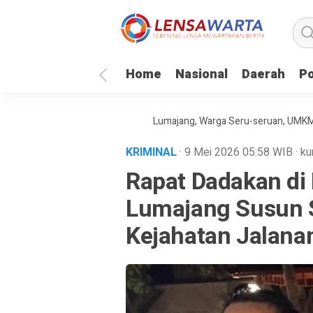
Home
Nasional
Daerah
Po
l Piala Dunia 2026 Gratis di Lumajang, Warga Seru-seruan, UMKM Ikut Pa
KRIMINAL
· 9 Mei 2026
05:58
WIB
·
ku
Rapat Dadakan di
Lumajang Susun S
Kejahatan Jalana