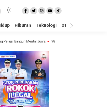
Hidup
Hiburan
Teknologi
Otomotif
Kriminal
r Bangun Mental Juara
98 PNS Lumajang Terima SK dan Diambil Sumpa