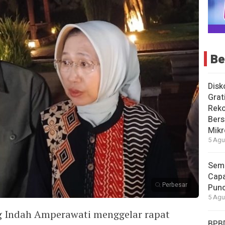
Be
Disk
Grat
Rek
Bers
Mikr
5 Agu
Seme
Capa
Perbesar
Pun
5 Agu
g Indah Amperawati menggelar rapat
BPB