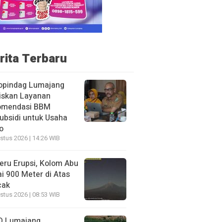
rita Terbaru
opindag Lumajang
iskan Layanan
omendasi BBM
ubsidi untuk Usaha
o
stus 2026 | 14:26 WIB
ru Erupsi, Kolom Abu
i 900 Meter di Atas
cak
stus 2026 | 08:53 WIB
D Lumajang