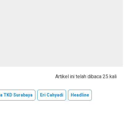
Artikel ini telah dibaca 25 kali
a TKD Surabaya
Eri Cahyadi
Headline