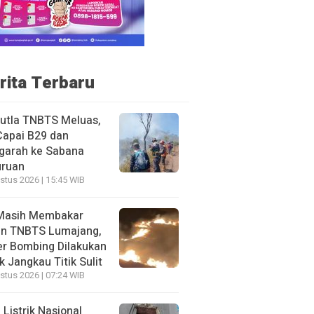
rita Terbaru
utla TNBTS Meluas,
Capai B29 dan
garah ke Sabana
uruan
stus 2026 | 15:45 WIB
Masih Membakar
an TNBTS Lumajang,
r Bombing Dilakukan
k Jangkau Titik Sulit
stus 2026 | 07:24 WIB
f Listrik Nasional