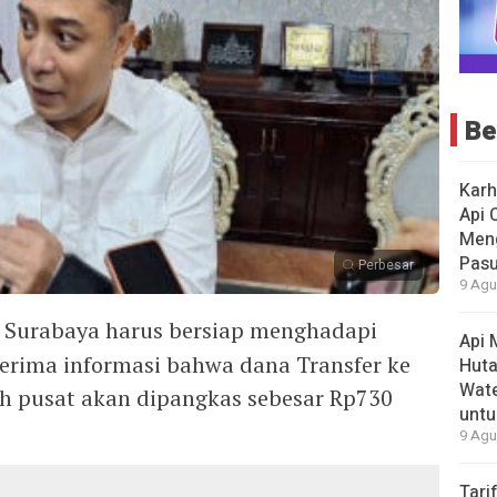
Be
Karh
Api 
Men
Pas
Perbesar
9 Agu
 Surabaya harus bersiap menghadapi
Api 
erima informasi bahwa dana Transfer ke
Hut
Wate
h pusat akan dipangkas sebesar Rp730
untu
9 Agu
Tari