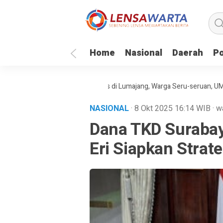
Home
Nasional
Daerah
Po
inal Piala Dunia 2026 Gratis di Lumajang, Warga Seru-seruan, UMKM Iku
NASIONAL
· 8 Okt 2025
16:14
WIB
·
w
Dana TKD Surabay
Eri Siapkan Strate