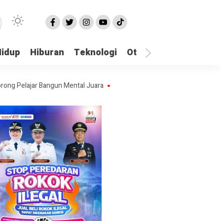
Hidup
Hiburan
Teknologi
Otomotif
Kriminal
ajar Bangun Mental Juara
98 PNS Lumajang Terima SK dan Diambil Su