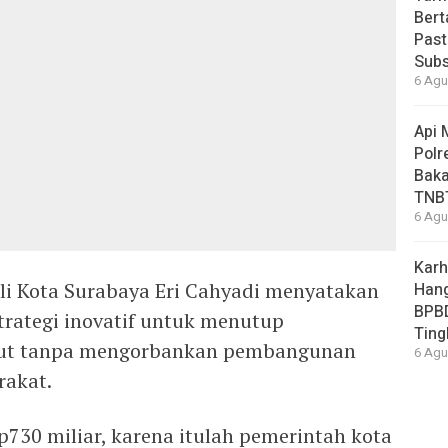
Bert
Past
Subs
6 Agu
Api 
Polr
Baka
TNB
6 Agu
Karh
li Kota Surabaya Eri Cahyadi menyatakan
Hang
BPB
trategi inovatif untuk menutup
Ting
but tanpa mengorbankan pembangunan
6 Agu
rakat.
730 miliar, karena itulah pemerintah kota