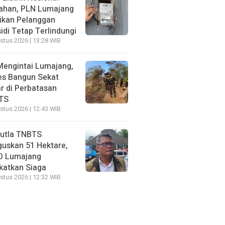
ahan, PLN Lumajang
ikan Pelanggan
idi Tetap Terlindungi
stus 2026 | 13:28 WIB
Mengintai Lumajang,
es Bangun Sekat
r di Perbatasan
TS
stus 2026 | 12:43 WIB
utla TNBTS
uskan 51 Hektare,
D Lumajang
katkan Siaga
stus 2026 | 12:32 WIB