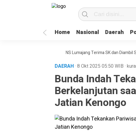
Home
Nasional
Daerah
Po
 Bangun Mental Juara
98 PNS Lumajang Terima SK dan Diambil Sumpah
DAERAH
· 8 Okt 2025
05:50
WIB
·
kura
Bunda Indah Teka
Berkelanjutan sa
Jatian Kenongo