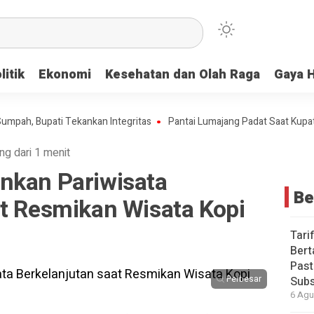
litik
Ekonomi
Kesehatan dan Olah Raga
Gaya 
, Bupati Tekankan Integritas
Pantai Lumajang Padat Saat Kupatan, 
ng dari 1 menit
nkan Pariwisata
Be
at Resmikan Wisata Kopi
Tari
Bert
Past
Perbesar
Subs
6 Agu