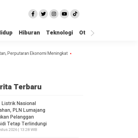
Hidup
Hiburan
Teknologi
Otomotif
Kriminal
Perputaran Ekonomi Meningkat
Bupati Lumajang: Kebersihan Pantai Jad
rita Terbaru
f Listrik Nasional
ahan, PLN Lumajang
ikan Pelanggan
idi Tetap Terlindungi
stus 2026 | 13:28 WIB