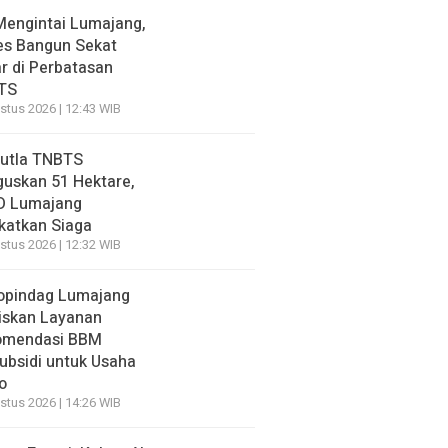
Mengintai Lumajang,
es Bangun Sekat
r di Perbatasan
TS
stus 2026 | 12:43 WIB
utla TNBTS
uskan 51 Hektare,
D Lumajang
katkan Siaga
stus 2026 | 12:32 WIB
opindag Lumajang
iskan Layanan
omendasi BBM
ubsidi untuk Usaha
o
stus 2026 | 14:26 WIB