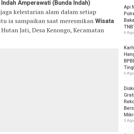
g
Indah Amperawati (Bunda Indah)
Api 
aga kelestarian alam dalam setiap
Polr
itu ia sampaikan saat meresmikan
Wisata
Baka
TNB
 Hutan Jati, Desa Kenongo, Kecamatan
6 Agu
Karh
Hang
BPB
Ting
6 Agu
Disk
Grat
Rek
Bers
Mikr
5 Agu