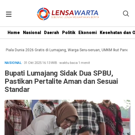
Home
Nasional
Daerah
Politik
Ekonomi
Kesehatan dan O
l Piala Dunia 2026 Gratis di Lumajang, Warga Seru-seruan, UMKM Ikut Panen Pel
NASIONAL
· 31 Okt 2025
16:13
WIB
·
waktu baca 1 menit
Bupati Lumajang Sidak Dua SPBU,
Pastikan Pertalite Aman dan Sesuai
Standar