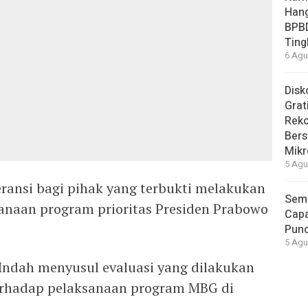
Hang
BPB
Ting
6 Agu
Disk
Grat
Rek
Bers
Mikr
5 Agu
eransi bagi pihak yang terbukti melakukan
Seme
naan program prioritas Presiden Prabowo
Capa
Pun
5 Agu
Indah menyusul evaluasi yang dilakukan
terhadap pelaksanaan program MBG di