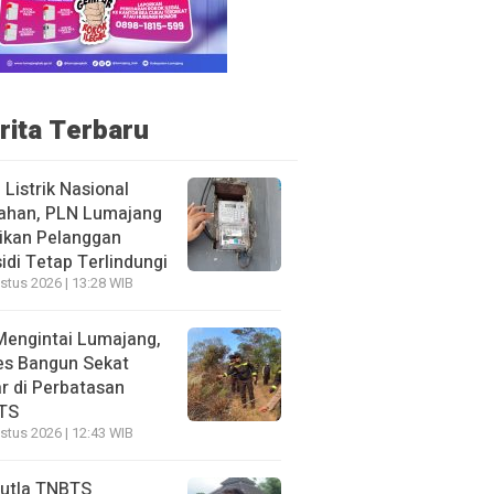
rita Terbaru
f Listrik Nasional
ahan, PLN Lumajang
ikan Pelanggan
idi Tetap Terlindungi
stus 2026 | 13:28 WIB
Mengintai Lumajang,
es Bangun Sekat
r di Perbatasan
TS
stus 2026 | 12:43 WIB
utla TNBTS