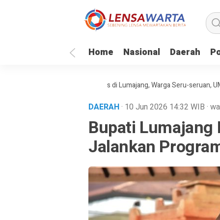
Home
Nasional
Daerah
Po
final Piala Dunia 2026 Gratis di Lumajang, Warga Seru-seruan, UMKM Ik
DAERAH
· 10 Jun 2026
14:32
WIB
·
wa
Bupati Lumajang 
Jalankan Progra