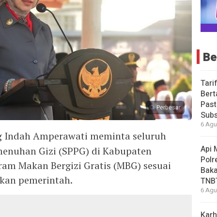
Be
Tari
Bert
Past
Perbesar
Subs
6 Agu
ng Indah Amperawati meminta seluruh
Api 
menuhan Gizi (SPPG) di Kabupaten
Polr
am Makan Bergizi Gratis (MBG) sesuai
Baka
pkan pemerintah.
TNB
6 Agu
Karh