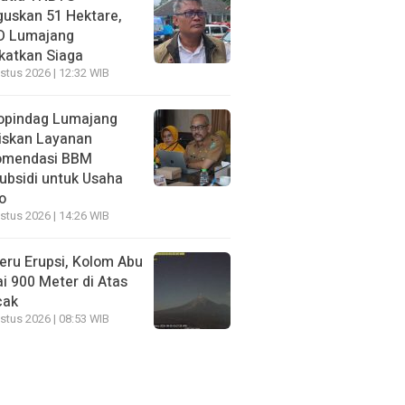
uskan 51 Hektare,
D Lumajang
katkan Siaga
stus 2026 | 12:32 WIB
opindag Lumajang
iskan Layanan
omendasi BBM
ubsidi untuk Usaha
o
stus 2026 | 14:26 WIB
ru Erupsi, Kolom Abu
i 900 Meter di Atas
cak
stus 2026 | 08:53 WIB