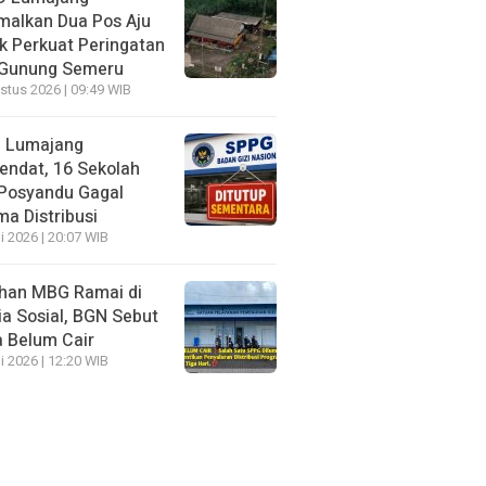
malkan Dua Pos Aju
k Perkuat Peringatan
 Gunung Semeru
stus 2026 | 09:49 WIB
 Lumajang
endat, 16 Sekolah
Posyandu Gagal
ma Distribusi
i 2026 | 20:07 WIB
han MBG Ramai di
a Sosial, BGN Sebut
 Belum Cair
i 2026 | 12:20 WIB