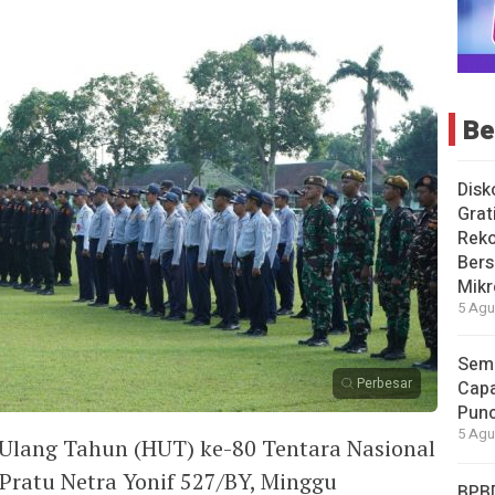
Be
Disk
Grat
Rek
Bers
Mikr
5 Agu
Seme
Perbesar
Capa
Pun
5 Agu
Ulang Tahun (HUT) ke-80 Tentara Nasional
Pratu Netra Yonif 527/BY, Minggu
BPB