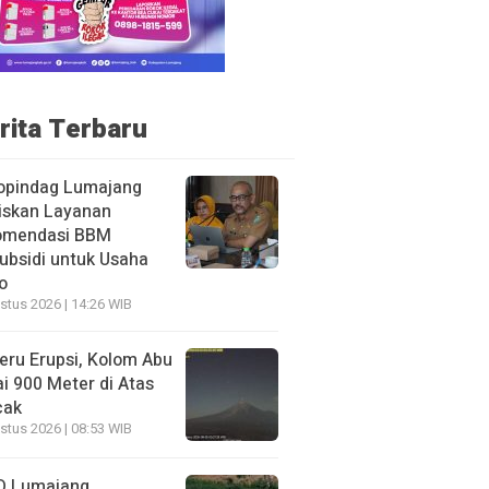
rita Terbaru
opindag Lumajang
iskan Layanan
omendasi BBM
ubsidi untuk Usaha
o
stus 2026 | 14:26 WIB
ru Erupsi, Kolom Abu
i 900 Meter di Atas
cak
stus 2026 | 08:53 WIB
D Lumajang