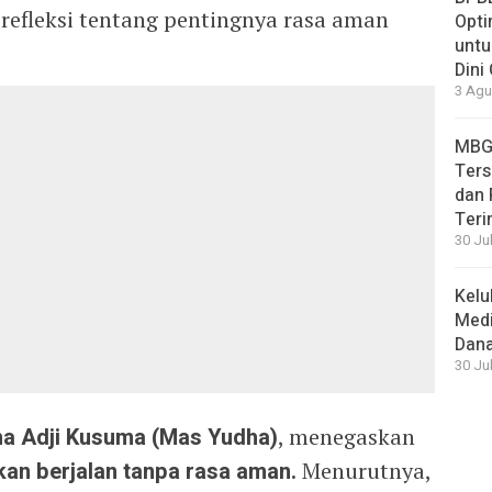
refleksi tentang pentingnya rasa aman
Opti
untu
Dini
3 Agu
MBG
Ters
dan 
Teri
30 Jul
Kelu
Medi
Dana
30 Jul
a Adji Kusuma (Mas Yudha)
, menegaskan
an berjalan tanpa rasa aman.
Menurutnya,