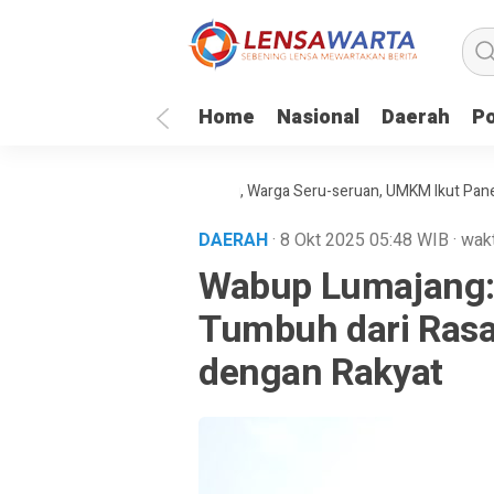
Home
Nasional
Daerah
Po
unia 2026 Gratis di Lumajang, Warga Seru-seruan, UMKM Ikut Panen Pelu
DAERAH
· 8 Okt 2025
05:48
WIB
·
wakt
Wabup Lumajang:
Tumbuh dari Ras
dengan Rakyat